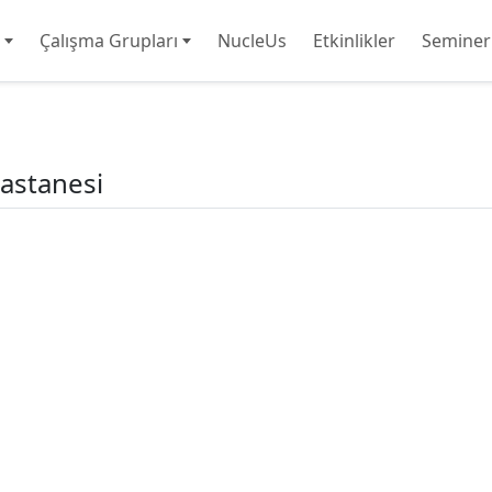
Çalışma Grupları
NucleUs
Etkinlikler
Seminer
Hastanesi