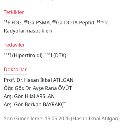
Tetkikler
¹⁸F-FDG, ⁶⁸Ga-PSMA, ⁶⁸Ga-DOTA-Peptid, ⁹⁹ᵐTc
Radyofarmasötikleri
Tedaviler
¹³¹I (Hipertiroidi), ¹³¹I (DTK)
Doktorlar
Prof. Dr. Hasan İkbal ATILGAN
Öğr. Gör. Dr. Ayşe Rana ÖVÜT
Arş. Gör. Hilal ARSLAN
Arş. Gör. Berkan BAYRAKÇI
Son Güncelleme: 15.05.2026 (Hasan İkbal Atılgan)