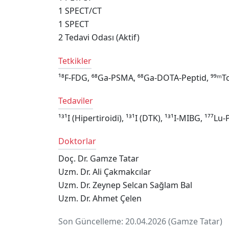
1
SPECT/CT
1
SPECT
2
Tedavi Odası (Aktif)
Tetkikler
¹⁸F-FDG, ⁶⁸Ga-PSMA, ⁶⁸Ga-DOTA-Peptid, ⁹⁹ᵐT
Tedaviler
¹³¹I (Hipertiroidi), ¹³¹I (DTK), ¹³¹I-MIBG, ¹⁷⁷
Doktorlar
Doç. Dr. Gamze Tatar
Uzm. Dr. Ali Çakmakcılar
Uzm. Dr. Zeynep Selcan Sağlam Bal
Uzm. Dr. Ahmet Çelen
Son Güncelleme: 20.04.2026 (Gamze Tatar)