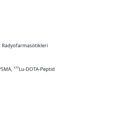
c Radyofarmasötikleri
Lu-PSMA, ¹⁷⁷Lu-DOTA-Peptid