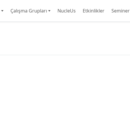
Çalışma Grupları
NucleUs
Etkinlikler
Seminer