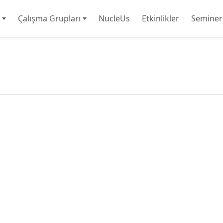
Çalışma Grupları
NucleUs
Etkinlikler
Seminer