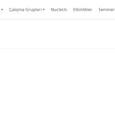
Çalışma Grupları
NucleUs
Etkinlikler
Seminer