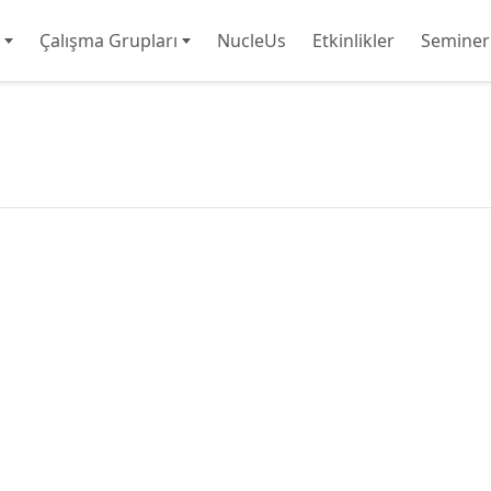
Çalışma Grupları
NucleUs
Etkinlikler
Seminer