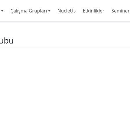
Çalışma Grupları
NucleUs
Etkinlikler
Seminer
rubu