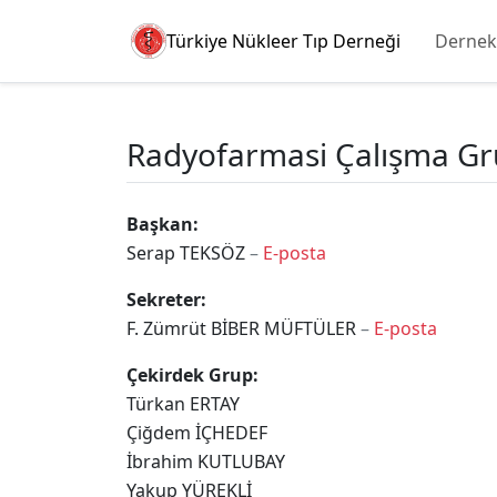
Türkiye Nükleer Tıp Derneği
Dernek
Radyofarmasi Çalışma G
Başkan:
Serap TEKSÖZ
–
E-posta
Sekreter:
F. Zümrüt BİBER MÜFTÜLER
–
E-posta
Çekirdek Grup:
Türkan ERTAY
Çiğdem İÇHEDEF
İbrahim KUTLUBAY
Yakup YÜREKLİ