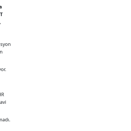
a
T
,
asyon
en
or.
HR
avi
madı.