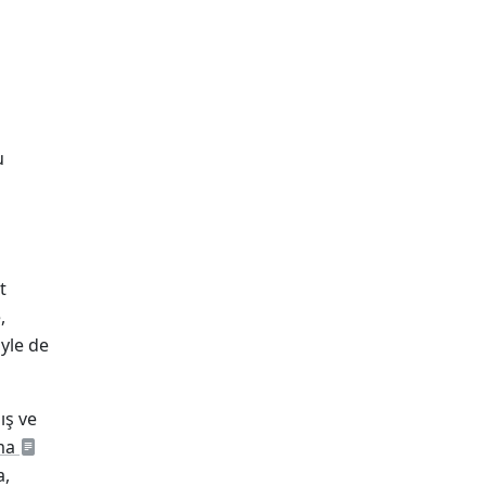
u
l
t
,
yle de
ış ve
ma
a,