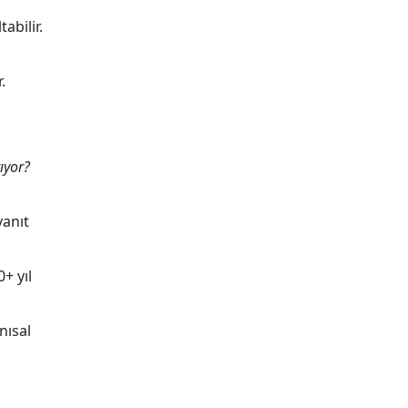
abilir.
.
ıyor?
yanıt
0+ yıl
nısal