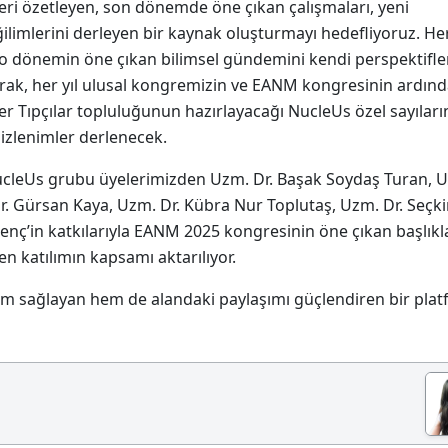
eleri özetleyen, son dönemde öne çıkan çalışmaları, yeni
ilimlerini derleyen bir kaynak oluşturmayı hedefliyoruz. He
r, o dönemin öne çıkan bilimsel gündemini kendi perspektifl
larak, her yıl ulusal kongremizin ve EANM kongresinin ardınd
r Tıpçılar topluluğunun hazırlayacağı NucleUs özel sayıları
l izlenimler derlenecek.
 NucleUs grubu üyelerimizden Uzm. Dr. Başak Soydaş Turan, 
 Gürsan Kaya, Uzm. Dr. Kübra Nur Toplutaş, Uzm. Dr. Seçk
enç’in katkılarıyla EANM 2025 kongresinin öne çıkan başlıkla
n katılımın kapsamı aktarılıyor.
şim sağlayan hem de alandaki paylaşımı güçlendiren bir pla