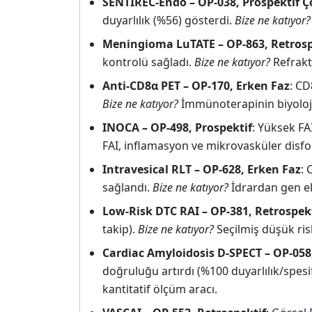
SENTIREC-Endo – OP-038, Prospektif Ç
duyarlılık (%56) gösterdi.
Bize ne katıyor?
Meningioma LuTATE – OP-863, Retrosp
kontrolü sağladı.
Bize ne katıyor?
Refrakte
Anti-CD8α PET – OP-170, Erken Faz
: CD
Bize ne katıyor?
İmmünoterapinin biyoloji
INOCA – OP-498, Prospektif
: Yüksek FAI
FAI, inflamasyon ve mikrovasküler disfo
Intravesical RLT – OP-628, Erken Faz
: 
sağlandı.
Bize ne katıyor?
İdrardan gen eksp
Low-Risk DTC RAI – OP-381, Retrospek
takip).
Bize ne katıyor?
Seçilmiş düşük risk
Cardiac Amyloidosis D-SPECT – OP-058
doğruluğu artırdı (%100 duyarlılık/spesif
kantitatif ölçüm aracı.