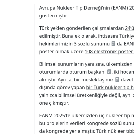
Avrupa Nükleer Tıp Derneği’nin (EANM) 202
göstermiştir.
Türkiye’den gönderilen çalışmalardan
24’
edilmiştir. Buna ek olarak, ihtisasını Tür
hekimlerimizin
3 sözlü sunumu
da EANM
poster olmak üzere
108 elektronik poster
Bilimsel sunumların yanı sıra, ülkemizde
oturumlarda
oturum başkanı
, iki hoca
almıştır. Ayrıca,
bir meslektaşımız
davet
dışında görev yapan
bir Türk nükleer tıp 
yalnızca bilimsel üretkenliğiyle değil, ay
öne çıkmıştır.
EANM 2025’te ülkemizden üç nükleer tıp 
bu projelerin verileri kongrede sözlü sunu
da kongrede yer almıştır. Türk nükleer tıbb