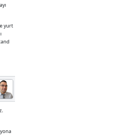
ayı
e yurt
ı
tand
z.
syona