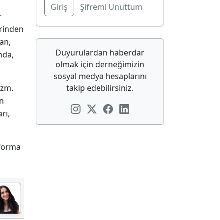
Şifremi Unuttum
r
erinden
an,
Duyurulardan haberdar
nda,
olmak için derneğimizin
sosyal medya hesaplarını
Uzm.
takip edebilirsiniz.
in
rı,
tforma