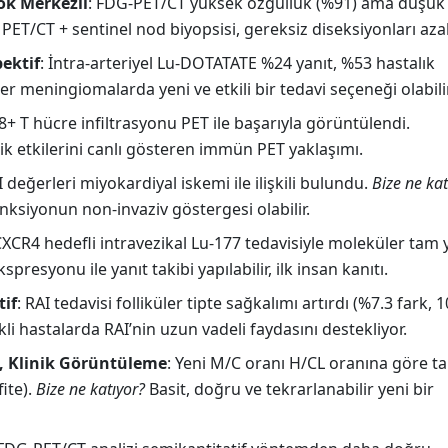
ok Merkezli
: FDG-PET/CT yüksek özgüllük (%91) ama düşük
PET/CT + sentinel nod biyopsisi, gereksiz diseksiyonları azalt
ektif
: İntra-arteriyel Lu-DOTATATE %24 yanıt, %53 hastalık
r meningiomalarda yeni ve etkili bir tedavi seçeneği olabilir
8+ T hücre infiltrasyonu PET ile başarıyla görüntülendi.
k etkilerini canlı gösteren immün PET yaklaşımı.
 değerleri miyokardiyal iskemi ile ilişkili bulundu.
Bize ne kat
nksiyonun non-invaziv göstergesi olabilir.
CXCR4 hedefli intravezikal Lu-177 tedavisiyle moleküler tam 
resyonu ile yanıt takibi yapılabilir, ilk insan kanıtı.
tif
: RAI tedavisi folliküler tipte sağkalımı artırdı (%7.3 fark, 1
li hastalarda RAI’nin uzun vadeli faydasını destekliyor.
, Klinik Görüntüleme
: Yeni M/C oranı H/CL oranına göre ta
ite).
Bize ne katıyor?
Basit, doğru ve tekrarlanabilir yeni bir