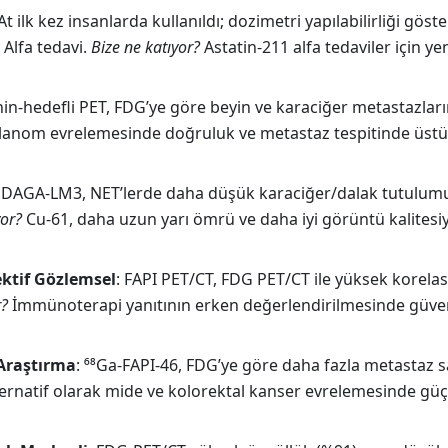
At ilk kez insanlarda kullanıldı; dozimetri yapılabilirliği göster
 Alfa tedavi.
Bize ne katıyor?
Astatin-211 alfa tedaviler için yen
nin-hedefli PET, FDG’ye göre beyin ve karaciğer metastazları
anom evrelemesinde doğruluk ve metastaz tespitinde üst
ODAGA-LM3, NET’lerde daha düşük karaciğer/dalak tutulum
yor?
Cu-61, daha uzun yarı ömrü ve daha iyi görüntü kalitesiy
ektif Gözlemsel
: FAPI PET/CT, FDG PET/CT ile yüksek korela
r?
İmmünoterapi yanıtının erken değerlendirilmesinde güven
 Araştırma
: ⁶⁸Ga-FAPI-46, FDG’ye göre daha fazla metastaz 
ernatif olarak mide ve kolorektal kanser evrelemesinde güç