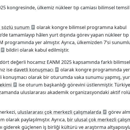
5 kongresinde, ülkemiz nükleer tıp camiası bilimsel temsil
ü sözlü sunum
olarak kongre bilimsel programına kabul
kiye’de tamamlayıp hâlen yurt dışında görev yapan nükleer tıp
 programında yer almıştır. Ayrıca, ülkemizden 7’si sunuml
bildiri olarak kabul edilmiştir.
n dört değerli hocamız EANM 2025 kapsamında farklı bilimse
mız ise
davetli konuşmacı
olarak kongre programında yer
li konuşmacı olarak bir oturumda vaka sunumu yapmış, yur
hekimi
ise oturum başkanlığı görevini üstlenmiştir. Türkiye
nı zamanda uluslararası akademik organizasyondaki aktif rolü
merkezi,
uluslararası çok merkezli çalışmalarda
görev alm
m olarak paylaşılmıştır. Ayrıca,
bir ulusal çok merkezli çalış
ı giderek güçlenen iş birliği kültürü ve araştırma altyapısıyl