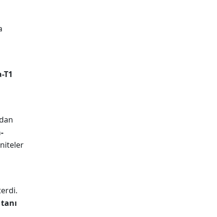
a
a-T1
ndan
-
gniteler
erdi.
m
tanı