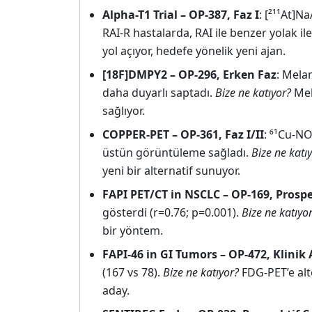
Alpha-T1 Trial – OP-387, Faz I
: [²¹¹At]Na
RAI-R hastalarda, RAI ile benzer yolak ile
yol açıyor, hedefe yönelik yeni ajan.
[18F]DMPY2 – OP-296, Erken Faz
: Mela
daha duyarlı saptadı.
Bize ne katıyor?
Mel
sağlıyor.
COPPER-PET – OP-361, Faz I/II
: ⁶¹Cu-N
üstün görüntüleme sağladı.
Bize ne katı
yeni bir alternatif sunuyor.
FAPI PET/CT in NSCLC – OP-169, Prosp
gösterdi (r=0.76; p=0.001).
Bize ne katıyo
bir yöntem.
FAPI-46 in GI Tumors – OP-472, Klinik
(167 vs 78).
Bize ne katıyor?
FDG-PET’e alt
aday.