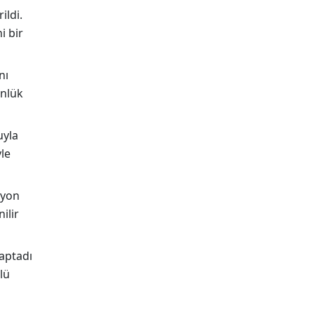
ildi.
i bir
nı
ünlük
uyla
le
syon
ilir
saptadı
lü