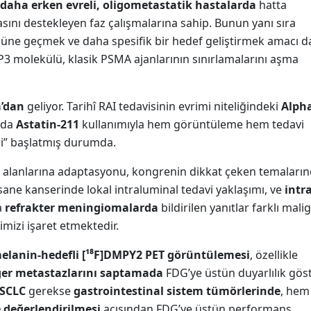
daha erken evreli, oligometastatik hastalarda
hatta
sını destekleyen faz çalışmalarına sahip. Bunun yanı sıra
 önüne geçmek ve daha spesifik bir hedef geliştirmek amacı d
3 molekülü, klasik PSMA ajanlarının sınırlamalarını aşma
’dan
geliyor. Tarihî RAI tedavisinin evrimi niteliğindeki
Alph
arda
Astatin-211
kullanımıyla hem görüntüleme hem tedavi
ni” başlatmış durumda.
 alanlarına adaptasyonu, kongrenin dikkat çeken temaları
sane kanserinde lokal intraluminal tedavi yaklaşımı, ve
intra
a
refrakter meningiomalarda
bildirilen yanıtlar farklı mali
imizi işaret etmektedir.
elanin-hedefli [¹⁸F]DMPY2 PET görüntülemesi
, özellikle
ğer metastazlarını saptamada
FDG’ye üstün duyarlılık göst
SCLC
gerekse
gastrointestinal sistem tümörlerinde
, he
 değerlendirilmesi
açısından FDG’ye üstün performans