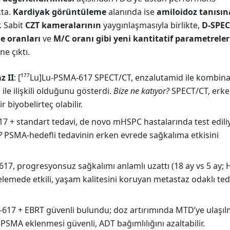
kta.
Kardiyak görüntüleme
alanında ise
amiloidoz tanısın
. Sabit
CZT kameralarının
yaygınlaşmasıyla birlikte,
D-SPEC
e oranları
ve
M/C oranı gibi yeni kantitatif parametreler
e çıktı.
z II
: [¹⁷⁷Lu]Lu-PSMA-617 SPECT/CT, enzalutamid ile kombin
ile ilişkili olduğunu gösterdi.
Bize ne katıyor?
SPECT/CT, erk
 biyobelirteç olabilir.
17 + standart tedavi, de novo mHSPC hastalarında test ediliy
?
PSMA-hedefli tedavinin erken evrede sağkalıma etkisini
617, progresyonsuz sağkalımı anlamlı uzattı (18 ay vs 5 ay; 
elemede etkili, yaşam kalitesini koruyan metastaz odaklı ted
-617 + EBRT güvenli bulundu; doz artırımında MTD’ye ulaşıl
PSMA eklenmesi güvenli, ADT bağımlılığını azaltabilir.