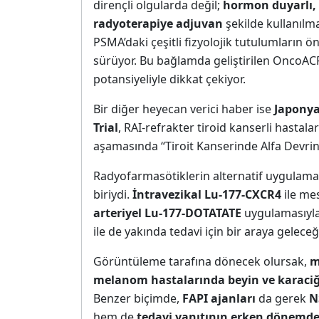
dirençli olgularda değil;
hormon duyarlı, 
radyoterapiye adjuvan
şekilde kullanılma
PSMA’daki çeşitli fizyolojik tutulumların
sürüyor. Bu bağlamda geliştirilen OncoACP
potansiyeliyle dikkat çekiyor.
Bir diğer heyecan verici haber ise
Japonya
Trial
, RAI-refrakter tiroid kanserli hastal
aşamasında “Tiroit Kanserinde Alfa Devri
Radyofarmasötiklerin alternatif uygulama
biriydi.
İntravezikal Lu-177-CXCR4
ile me
arteriyel Lu-177-DOTATATE
uygulamasıyl
ile de yakında tedavi için bir araya geleceğ
Görüntüleme tarafına dönecek olursak,
m
melanom hastalarında beyin ve karaci
Benzer biçimde,
FAPI ajanları
da gerek
N
hem de
tedavi yanıtının erken dönemde