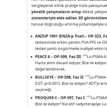
sergileyerek klinik pratiğe hızla yaklaşma
yönelik çalışmaların artışı
dikkat çekiyor
sistemleriyle elde edilen 3D görüntülem
tanısal doğruluğu artırma potansiyeliyle ön
ANZUP 1901 (ENZA-p Trial) – OP-323, Fa
tedavisinde erken yanıtın PSA-PFS ve OS 
tedavi yanıtı öngörmede maliyet-etkin bir
PEACE 6 – OP-599, Faz III
: ¹⁷⁷Lu-PSMA-6
Hasta alımı devam ediyor.
Bize ne katıyor
değerlendirecek.
BULLSEYE – OP-598, Faz II
: ¹⁷⁷Lu-PSMA-
0.07; p=0.001).
Bize ne katıyor?
ADT’yi ert
seçeneği.
PROQURE-I – OP-597, Faz I
: ¹⁷⁷Lu-PSMA
Bize ne katıyor?
Küratif radyoterapiye Lu-