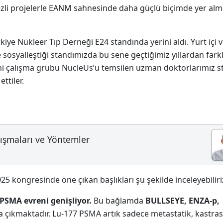
ezli projelerle EANM sahnesinde daha güçlü biçimde yer alm
ye Nükleer Tıp Derneği E24 standında yerini aldı. Yurt içi v
e sosyalleştiği standımızda bu sene geçtiğimiz yıllardan farkl
eni çalışma grubu NucleUs’u temsilen uzman doktorlarımız s
ttiler.
lışmaları ve Yöntemler
 kongresinde öne çıkan başlıkları şu şekilde inceleyebiliri
PSMA evreni genişliyor.
Bu bağlamda
BULLSEYE, ENZA-p,
a çıkmaktadır. Lu-177 PSMA artık sadece metastatik, kastra