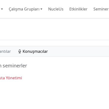
Çalışma Grupları
NucleUs
Etkinlikler
Seminer
antılar
Konuşmacılar
an seminerler
sta Yönetimi