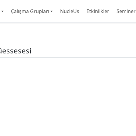
Çalışma Grupları
NucleUs
Etkinlikler
Seminer
üessesesi