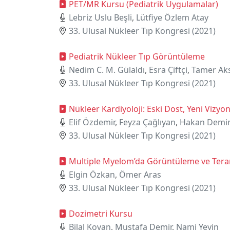
PET/MR Kursu (Pediatrik Uygulamalar)
Lebriz Uslu Beşli
,
Lütfiye Özlem Atay
33. Ulusal Nükleer Tıp Kongresi (2021)
Pediatrik Nükleer Tıp Görüntüleme
Nedim C. M. Gülaldı
,
Esra Çiftçi
,
Tamer Ak
33. Ulusal Nükleer Tıp Kongresi (2021)
Nükleer Kardiyoloji: Eski Dost, Yeni Vizyo
Elif Özdemir
,
Feyza Çağlıyan
,
Hakan Demi
33. Ulusal Nükleer Tıp Kongresi (2021)
Multiple Myelom’da Görüntüleme ve Tera
Elgin Özkan
,
Ömer Aras
33. Ulusal Nükleer Tıp Kongresi (2021)
Dozimetri Kursu
Bilal Kovan
,
Mustafa Demir
,
Nami Yeyin