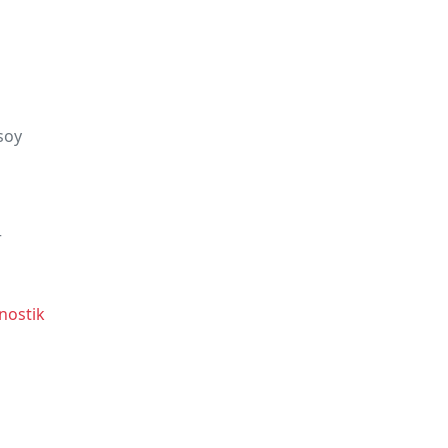
soy
n
r
nostik