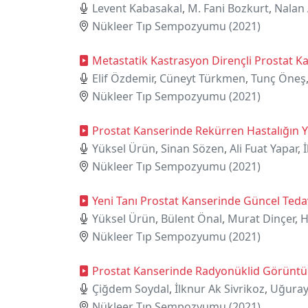
Levent Kabasakal
,
M. Fani Bozkurt
,
Nalan 
Nükleer Tıp Sempozyumu (2021)
Metastatik Kastrasyon Dirençli Prostat K
Elif Özdemir
,
Cüneyt Türkmen
,
Tunç Öneş
Nükleer Tıp Sempozyumu (2021)
Prostat Kanserinde Rekürren Hastalığın 
Yüksel Ürün
,
Sinan Sözen
,
Ali Fuat Yapar
,
Nükleer Tıp Sempozyumu (2021)
Yeni Tanı Prostat Kanserinde Güncel Teda
Yüksel Ürün
,
Bülent Önal
,
Murat Dinçer
,
H
Nükleer Tıp Sempozyumu (2021)
Prostat Kanserinde Radyonüklid Görünt
Çiğdem Soydal
,
İlknur Ak Sivrikoz
,
Uğuray
Nükleer Tıp Sempozyumu (2021)