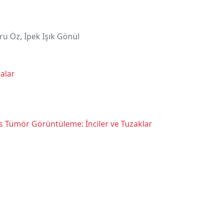
ru Öz
,
İpek Işık Gönül
alar
eas Tümör Görüntüleme: İnciler ve Tuzaklar