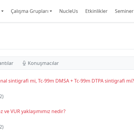
Çalışma Grupları
NucleUs
Etkinlikler
Seminer
antılar
Konuşmacılar
al sintigrafi mi, Tc-99m DMSA + Tc-99m DTPA sintigrafi mi?
2)
oz ve VUR yaklaşımımız nedir?
2)