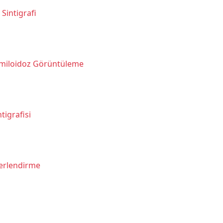
Sintigrafi
 Amiloidoz Görüntüleme
tigrafisi
ğerlendirme