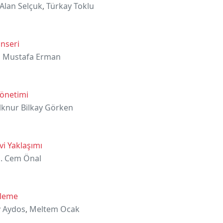
Alan Selçuk
,
Türkay Toklu
anseri
,
Mustafa Erman
Yönetimi
İlknur Bilkay Görken
vi Yaklaşımı
. Cem Önal
üleme
 Aydos
,
Meltem Ocak