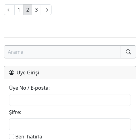
←
1
2
3
→
Üye Girişi
Üye No / E-posta:
Şifre:
Beni hatırla