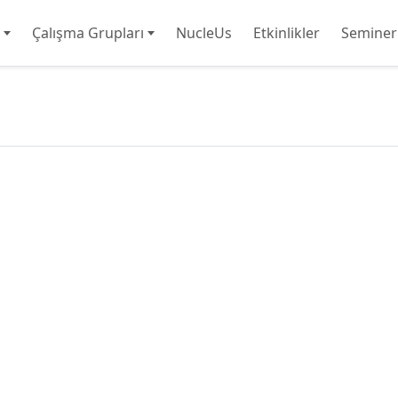
Çalışma Grupları
NucleUs
Etkinlikler
Seminer